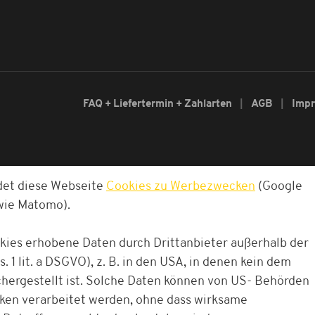
FAQ + Liefertermin + Zahlarten
AGB
Imp
det diese Webseite
Cookies zu Werbezwecken
(Google
owie Matomo).
okies erhobene Daten durch Drittanbieter außerhalb der
. 1 lit. a DSGVO), z. B. in den USA, in denen kein dem
ergestellt ist. Solche Daten können von US- Behörden
cken verarbeitet werden, ohne dass wirksame