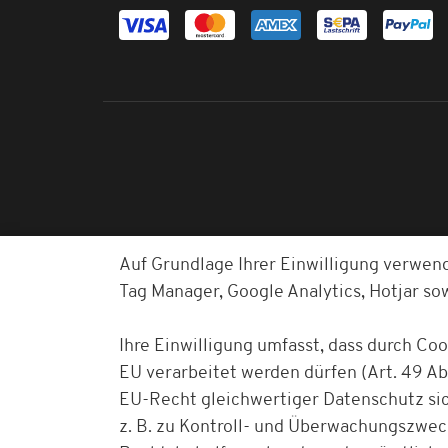
Auf Grundlage Ihrer Einwilligung verwen
Tag Manager, Google Analytics, Hotjar s
Ihre Einwilligung umfasst, dass durch Co
EU verarbeitet werden dürfen (Art. 49 Abs
EU-Recht gleichwertiger Datenschutz sich
z. B. zu Kontroll- und Überwachungszwe