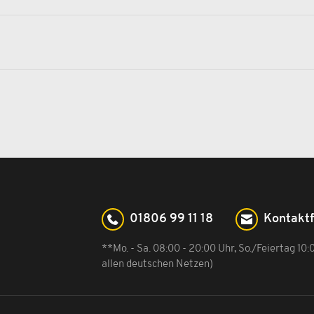
01806 99 11 18
Kontakt
**Mo. - Sa. 08:00 - 20:00 Uhr, So./Feiertag 10
allen deutschen Netzen)