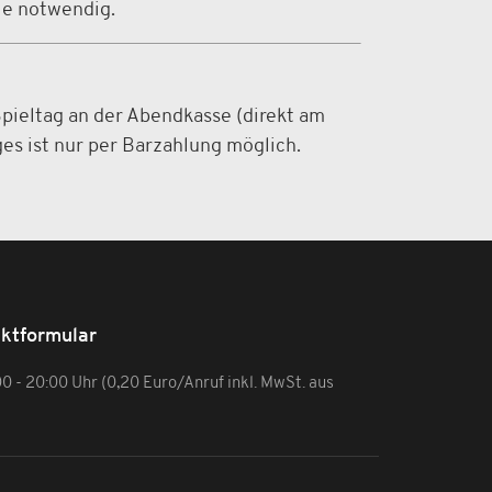
lle notwendig.
pieltag an der Abendkasse (direkt am
es ist nur per Barzahlung möglich.
ktformular
:00 - 20:00 Uhr (0,20 Euro/Anruf inkl. MwSt. aus