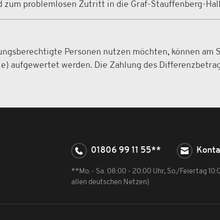
nd zum problemlosen Zutritt in die Graf-Stauffenberg-Ha
gungsberechtigte Personen nutzen möchten, können am S
e) aufgewertet werden. Die Zahlung des Differenzbetrag
01806 99 11 55**
Konta
**Mo. - Sa. 08:00 - 20:00 Uhr, So./Feiertag 10
allen deutschen Netzen)