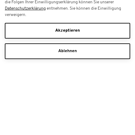
die Folgen Ihrer Einwilligungserklärung können Sie unserer
Datenschutzerklärung
entnehmen. Sie können die Einwilligung
verweigern.
Akzeptieren
Ablehnen
Gutscheine
Bestell-Hotline
+49 (0)1806 99 11 64**
Kontaktformular
**Mo. - Sa. 08:00 - 20:00 Uhr, So. 10:00 - 20:00 Uhr (0,20 Euro/Anruf inkl. MwSt.
aus dem dt. Festnetz, max. 0,60 Euro/Anruf inkl. MwSt.