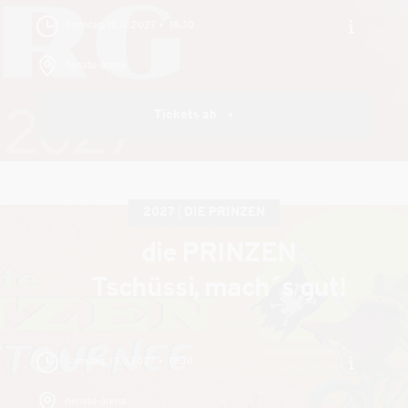
Sonntag, 10.10.2027
18:30
heristo-arena
Tickets ab
2027
DIE PRINZEN
die PRINZEN
Tschüssi, mach´s gut!
Samstag, 13.11.2027
19:30
heristo-arena