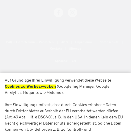
FAQ + Liefertermin + Zahlarten
AGB
Impressum
Datenschutz
Kontakt
Sitemap
Sprache:
EN
Auf Grundlage Ihrer Einwilligung verwendet diese Webseite
Cookies zu Werbezwecken
(Google Tag Manager, Google
Analytics, Hotjar sowie Matomo).
Ihre Einwilligung umfasst, dass durch Cookies erhobene Daten
durch Drittanbieter außerhalb der EU verarbeitet werden dürfen
(Art. 49 Abs. 1 lit. a DSGVO), z. B. in den USA, in denen kein dem EU-
Recht gleichwertiger Datenschutz sichergestellt ist. Solche Daten
können von US- Behörden z. B. zu Kontroll- und