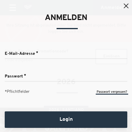
Anmelden
ANMELDEN
Ihre Sitzung ist abgelaufen oder Sie sind nicht angemeldet. Bitte
loggen Sie sich ein.
Haben Sie einen Promotioncode?
E-Mail-Adresse *
Einlösen
Passwort *
2026
*Pflichtfelder
Passwort vergessen?
2026
SANTIANO
Login
SANTIANO