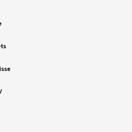
e
ts
isse
V