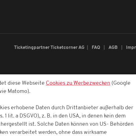
Ticketingpartner Ticketcorner AG
FAQ
AGB
Imp
det diese Webseite
Cookies zu Werbezwecken
(Google
owie Matomo).
okies erhobene Daten durch Drittanbieter außerhalb der
. 1 lit. a DSGVO), z. B. in den USA, in denen kein dem
ergestellt ist. Solche Daten können von US- Behörden
cken verarbeitet werden, ohne dass wirksame