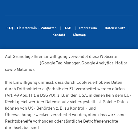
FAQ + Liefertermin + Zahlarten
AGB
Impressum
Datenschutz
Kontakt
Sitemap
Auf Grundlage Ihrer Einwilligung verwendet diese Webseite
Cookies
zu Werbezwecken
(Google Tag Manager, Google Analytics, Hotjar
sowie Matomo).
Ihre Einwilligung umfasst, dass durch Cookies erhobene Daten
durch Drittanbieter außerhalb der EU verarbeitet werden dürfen
(Art. 49 Abs. 1 lit. a DSGVO), z. B. in den USA, in denen kein dem EU-
Recht gleichwertiger Datenschutz sichergestellt ist. Solche Daten
können von US- Behörden z. B. zu Kontroll- und
Überwachungszwecken verarbeitet werden, ohne dass wirksame
Rechtsbehelfe vorhanden oder sämtliche Betroffenenrechte
durchsetzbar sind.