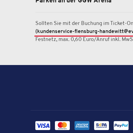
Parken an der GGW Arena
Sollten Sie mit der Buchung im Ticket-O
(kundenservice-flensburg-handewitt@ev
Festnetz, max. 0,60 Euro/Anruf inkl. Mw