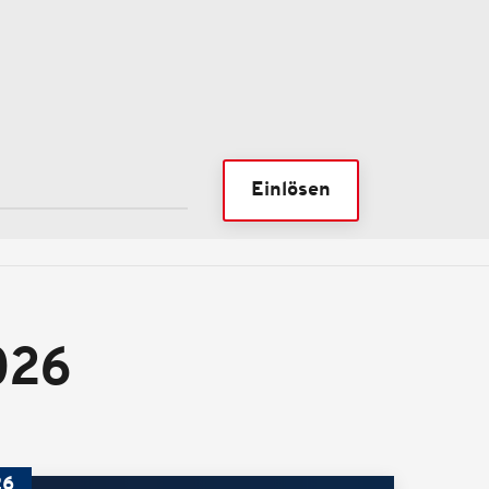
Einlösen
026
26