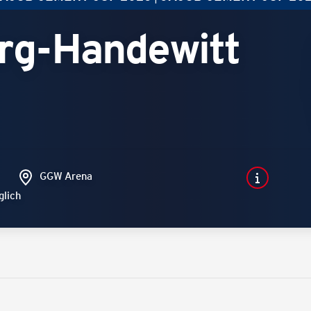
rg-Handewitt
GGW Arena
glich