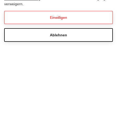
verweigern.
Einwilligen
LaVita IBU Biathlon Weltcup
Hochfilzen 2026
Ablehnen
Hast du Fragen zur Ticketbestellung?
Häufig gestellte Fragen
+43 51233 501780
Schreib uns