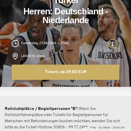
Türkei
Herren: Deutschland -
Niederlande
Donnerstag, 27.08.2026
17:00
LANXESS arena
Tickets ab 29,00 EUR
Rollstuhlplätze / Begleitpersonen "B":
Wenn Sie
Rollstuhlfahrerplätze oder Tickets für Begleitpersonen für
Menschen mit Behinderungen buchen möchten, wenden Sie sich
bitte an die Ticket-Hotline: 01806 - 99 77 24**.
**Mo. - Sa. 08:00 - 20:00 Uhr,