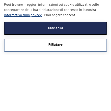
Puoi trovare maggiori informazioni sui cookie utilizzati e sulle
conseguenze della tua dichiarazione di consenso in la nostra
Informativa sulla privacy
. Puoi negare consent.
consenso
Rifiutare
Membership
Hai delle domande in merito all’acquisto?
Il nostro servizio clienti sarà felice di aiutarti.
+41 91 873 61 61**
Modulo di contatto