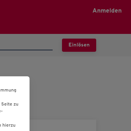
Anmelden
Einlösen
stimmung
n
 Seite zu
e-
n hierzu