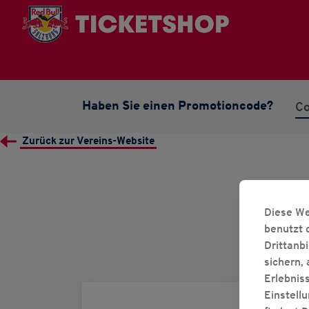
Haben Sie einen Promotioncode?
Zurück zur Vereins-Website
Diese We
benutzt 
Drittanb
sichern,
Erlebnis
Einstell