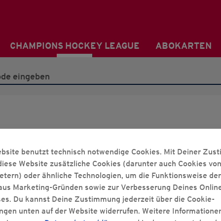
CHAMPIONS HOCKEY LEAGUE
ABOKARTEN
2026/2027 CHL
bsite benutzt technisch notwendige Cookies. Mit Deiner Zu
diese Website zusätzliche Cookies (darunter auch Cookies vo
ietern) oder ähnliche Technologien, um die Funktionsweise der
 aus Marketing-Gründen sowie zur Verbesserung Deines Onlin
ses. Du kannst Deine Zustimmung jederzeit über die Cookie-
2026/2027 CHL
CHL HEIMSPIEL
ungen unten auf der Website widerrufen. Weitere Informatione