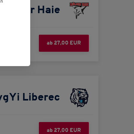
en
Kölner Haie
ab 27,00 EUR
TygYi Liberec
ab 27,00 EUR