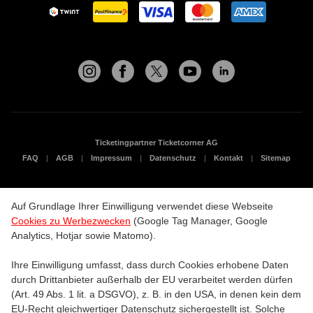
Ticketingpartner Ticketcorner AG
FAQ
AGB
Impressum
Datenschutz
Kontakt
Sitemap
Auf Grundlage Ihrer Einwilligung verwendet diese Webseite
Cookies zu Werbezwecken
(Google Tag Manager, Google
Analytics, Hotjar sowie Matomo).
Ihre Einwilligung umfasst, dass durch Cookies erhobene Daten
durch Drittanbieter außerhalb der EU verarbeitet werden dürfen
(Art. 49 Abs. 1 lit. a DSGVO), z. B. in den USA, in denen kein dem
EU-Recht gleichwertiger Datenschutz sichergestellt ist. Solche