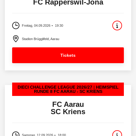
FC Rapperswil-Jona
Freitag, 04.09.2026
19:30
Stadion Brügglifeld, Aarau
Tickets
DIECI CHALLENGE LEAGUE 2026/27
HEIMSPIEL
RUNDE 8 FC AARAU - SC KRIENS
FC Aarau
SC Kriens
Samstag, 12.09.2026
18:00