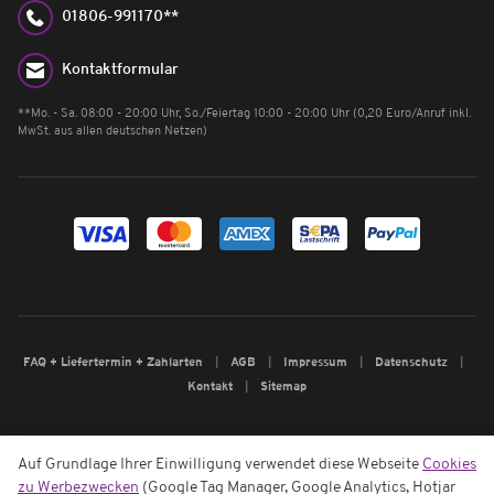
01806-991170**
Kontaktformular
**Mo. - Sa. 08:00 - 20:00 Uhr, So./Feiertag 10:00 - 20:00 Uhr (0,20 Euro/Anruf inkl.
MwSt. aus allen deutschen Netzen)
FAQ + Liefertermin + Zahlarten
AGB
Impressum
Datenschutz
Kontakt
Sitemap
Auf Grundlage Ihrer Einwilligung verwendet diese Webseite
Cookies
zu Werbezwecken
(Google Tag Manager, Google Analytics, Hotjar