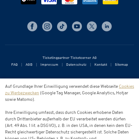
Ticketingpartner Ticketcorner AG
FAQ
AGB
Impressum
Datenschutz
Kontakt
Sitemap
Auf Grundlage Ihrer Einwilligung verwendet diese Webseite
Cookies
zu Werbezwecken
(Google Tag Manager, Google Analytics, Hotjar
sowie Matomo).
Ihre Einwilligung umfasst, dass durch Cookies erhobene Daten
durch Drittanbieter außerhalb der EU verarbeitet werden dürfen
(Art. 49 Abs. 1 lit. a DSGVO), z. B. in den USA, in denen kein dem EU-
Recht gleichwertiger Datenschutz sichergestellt ist. Solche Daten
können von US- Behörden z. B. zu Kontroll- und