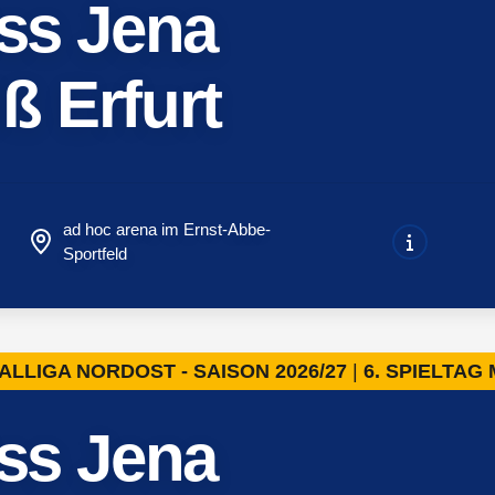
iss Jena
ß Erfurt
ad hoc arena im Ernst-Abbe-
Sportfeld
ALLIGA NORDOST - SAISON 2026/27
6. SPIELTAG
iss Jena