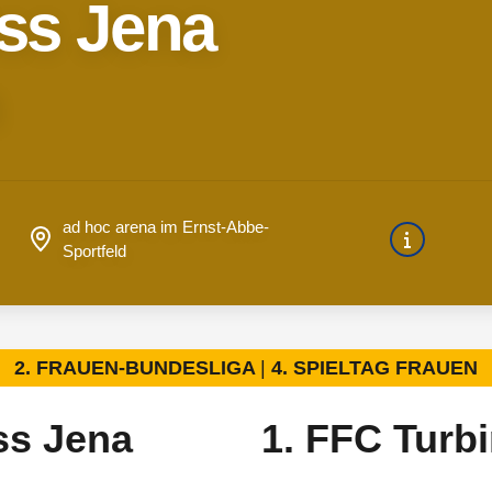
iss Jena
n
ad hoc arena im Ernst-Abbe-
Sportfeld
2. FRAUEN-BUNDESLIGA
4. SPIELTAG FRAUEN
ss Jena
1. FFC Turb