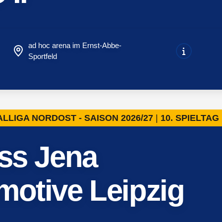
ad hoc arena im Ernst-Abbe-
Sportfeld
LLIGA NORDOST - SAISON 2026/27
10. SPIELTA
iss Jena
motive Leipzig