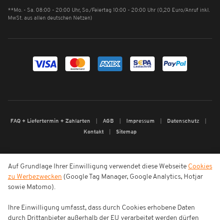
**Mo. - Sa. 08:00 - 20:00 Uhr, So./Feiertag 10:00 - 20:00 Uhr (0,20 Euro/Anruf inkl.
MwSt. aus allen deutschen Netzen)
FAQ + Liefertermin + Zahlarten
AGB
Impressum
Datenschutz
Kontakt
Sitemap
Auf Grundlage Ihrer Einwilligung verwendet diese Webseite
Cookies
zu Werbezwecken
(Google Tag Manager, Google Analytics, Hotjar
sowie Matomo).
Ihre Einwilligung umfasst, dass durch Cookies erhobene Daten
durch Drittanbieter außerhalb der EU verarbeitet werden dürfen