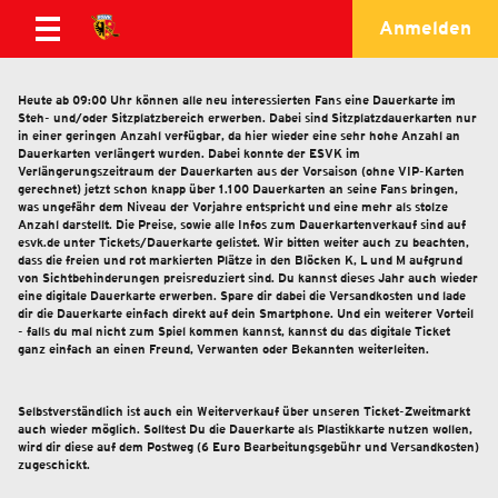
Anmelden
Heute ab 09:00 Uhr können alle neu interessierten Fans eine Dauerkarte im
Steh- und/oder Sitzplatzbereich erwerben. Dabei sind Sitzplatzdauerkarten nur
in einer geringen Anzahl verfügbar, da hier wieder eine sehr hohe Anzahl an
Dauerkarten verlängert wurden. Dabei konnte der ESVK im
Verlängerungszeitraum der Dauerkarten aus der Vorsaison (ohne VIP-Karten
gerechnet) jetzt schon knapp über 1.100 Dauerkarten an seine Fans bringen,
was ungefähr dem Niveau der Vorjahre entspricht und eine mehr als stolze
Anzahl darstellt. Die Preise, sowie alle Infos zum Dauerkartenverkauf sind auf
esvk.de unter Tickets/Dauerkarte gelistet. Wir bitten weiter auch zu beachten,
dass die freien und rot markierten Plätze in den Blöcken K, L und M aufgrund
von Sichtbehinderungen preisreduziert sind. Du kannst dieses Jahr auch wieder
eine digitale Dauerkarte erwerben. Spare dir dabei die Versandkosten und lade
dir die Dauerkarte einfach direkt auf dein Smartphone. Und ein weiterer Vorteil
- falls du mal nicht zum Spiel kommen kannst, kannst du das digitale Ticket
ganz einfach an einen Freund, Verwanten oder Bekannten weiterleiten.
Selbstverständlich ist auch ein Weiterverkauf über unseren Ticket-Zweitmarkt
auch wieder möglich. Solltest Du die Dauerkarte als Plastikkarte nutzen wollen,
wird dir diese auf dem Postweg (6 Euro Bearbeitungsgebühr und Versandkosten)
zugeschickt.