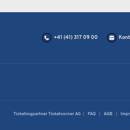
+41 (41) 317 09 00
Kont
Ticketingpartner Ticketcorner AG
FAQ
AGB
Imp