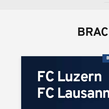
BRAC
B
FC Luzern
FC Lausann