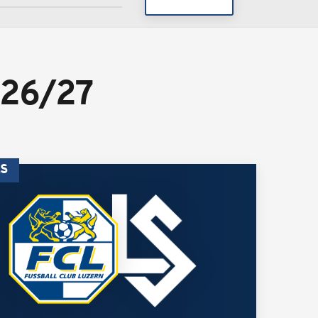
26/27
LS