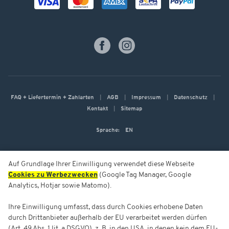
FAQ + Liefertermin + Zahlarten
AGB
Impressum
Datenschutz
Kontakt
Sitemap
Sprache:
EN
Auf Grundlage Ihrer Einwilligung verwendet diese Webseite
Cookies zu Werbezwecken
(Google Tag Manager, Google
Analytics, Hotjar sowie Matomo).
Ihre Einwilligung umfasst, dass durch Cookies erhobene Daten
durch Drittanbieter außerhalb der EU verarbeitet werden dürfen
(Art. 49 Abs. 1 lit. a DSGVO), z. B. in den USA, in denen kein dem EU-