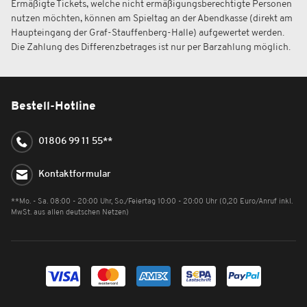
Ermäßigte Tickets, welche nicht ermäßigungsberechtigte Personen
nutzen möchten, können am Spieltag an der Abendkasse (direkt am
Haupteingang der Graf-Stauffenberg-Halle) aufgewertet werden.
Die Zahlung des Differenzbetrages ist nur per Barzahlung möglich.
Bestell-Hotline
01806 99 11 55**
Kontaktformular
**Mo. - Sa. 08:00 - 20:00 Uhr, So./Feiertag 10:00 - 20:00 Uhr (0,20 Euro/Anruf inkl.
MwSt. aus allen deutschen Netzen)