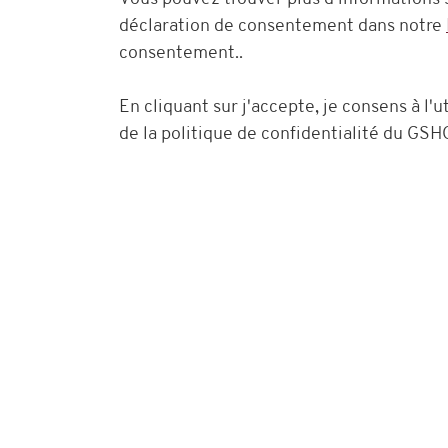
TOUJOURS !
déclaration de consentement dans notre
consentement..
En cliquant sur j'accepte, je consens à l'
de la politique de confidentialité du GSH
Voulez-vous poser des questions
l’achat ?
Notre service à la clientèle sera heureux 