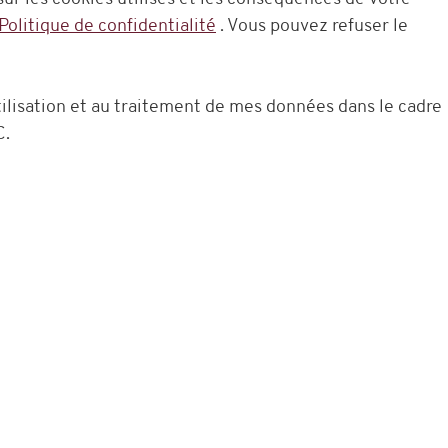
CHAMPIONS HOCKEY
Politique de confidentialité
. Vous pouvez refuser le
LEAGUE
Abo
utilisation et au traitement de mes données dans le cadre
C.
 concernant
+41 22 338 30 00**
Fo
** Lundi - vendredi 9h00 - 12h00 : 14h00 - 17h
de vous aider.