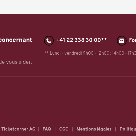
 concernant
+41 22 338 30 00**
Fo
** Lundi - vendredi 9h00 - 12h00 : 14h00 - 17h
de vous aider.
g Ticketcorner AG
FAQ
CGC
Mentions légales
Politiqu