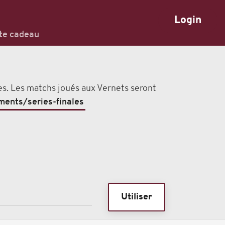
Login
te cadeau
les. Les matchs joués aux Vernets seront
ments/series-finales
Utiliser