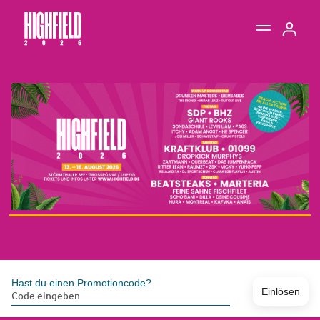
Hast du einen Promotioncode?
Einlösen