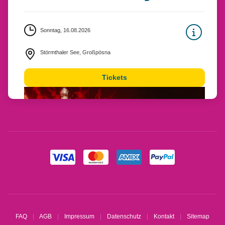
Sonntag, 16.08.2026
Störmthaler See, Großpösna
Tickets
FAQ
AGB
Impressum
Datenschutz
Kontakt
Sitemap