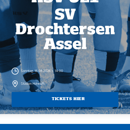
SV
Drochtersen
Assel
Sonntag, 16.08.2026
14:00
Stadion Hoheluft
TICKETS AB 10,00 EUR