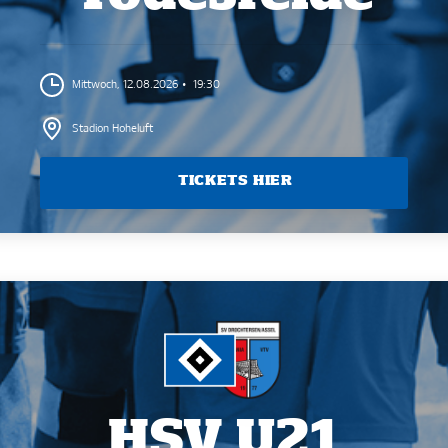
Mittwoch, 12.08.2026
19:30
Stadion Hoheluft
TICKETS AB 10,00 EUR
U21 SAISON 26-27
HSV U21 HEIMSPIEL 3
HSV U21