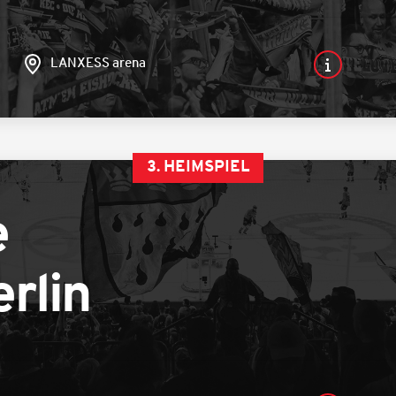
LANXESS arena
3. HEIMSPIEL
e
rlin