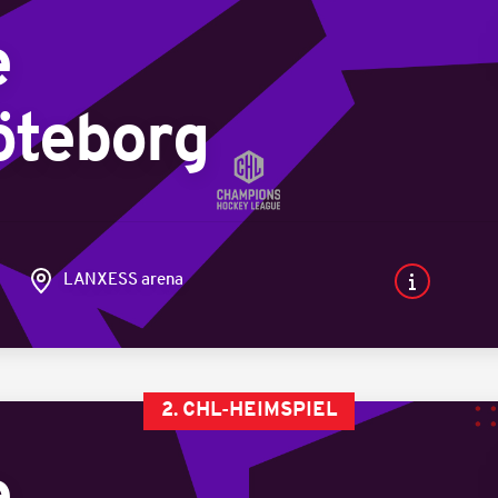
e
öteborg
LANXESS arena
2. CHL-HEIMSPIEL