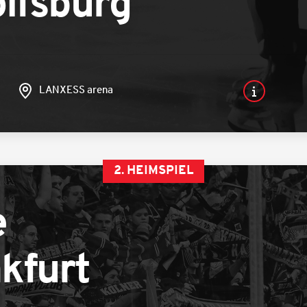
olfsburg
LANXESS arena
2. HEIMSPIEL
e
kfurt