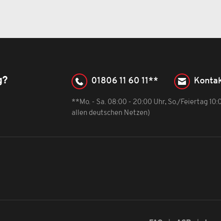
g?
01806 11 60 11**
Kontak
**Mo. - Sa. 08:00 - 20:00 Uhr, So./Feiertag 10
allen deutschen Netzen)