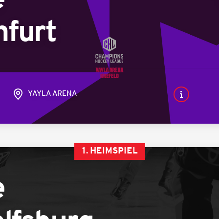
e
furt
YAYLA ARENA
1. HEIMSPIEL
e