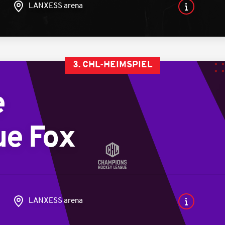
LANXESS arena
3. CHL-HEIMSPIEL
e
ue Fox
LANXESS arena