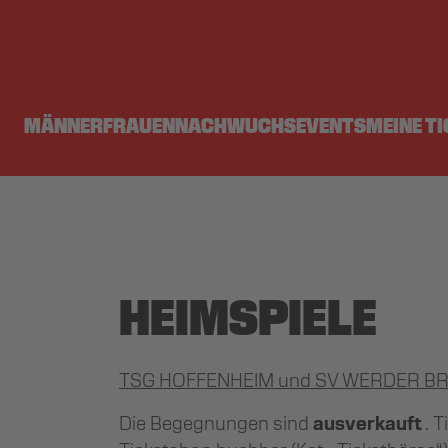
MÄNNER
FRAUEN
NACHWUCHS
EVENTS
MEINE T
HEIMSPIELE
TSG HOFFENHEIM und SV WERDER B
Die Begegnungen sind
ausverkauft
. 