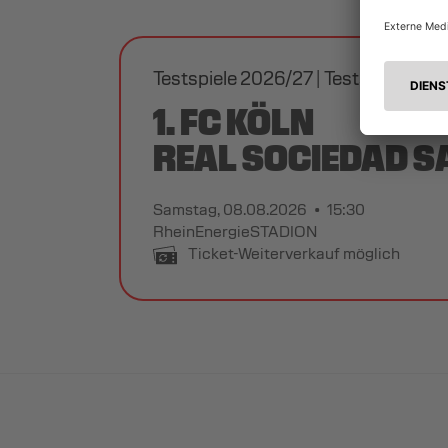
Testspiele 2026/27
Testspiel
1. FC KÖLN
REAL SOCIEDAD S
Samstag, 08.08.2026
15:30
RheinEnergieSTADION
Ticket-Weiterverkauf möglich