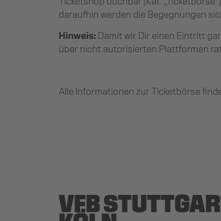
Ticketshop buchbar (Kat. „Ticketbörse“)
daraufhin werden die Begegnungen sic
Hinweis:
Damit wir Dir einen Eintritt g
über nicht autorisierten Plattformen ra
Alle Informationen zur Ticketbörse find
VFB STUTTGART 
KÖLN