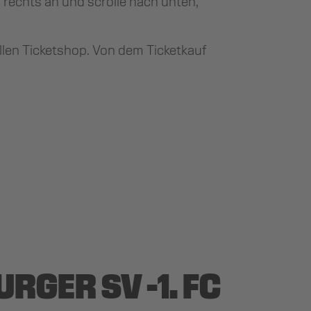
n rechts an und scrolle nach unten,
iellen Ticketshop. Von dem Ticketkauf
RGER SV -1. FC