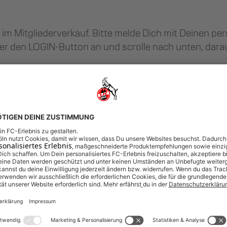
im Mitgliederverkauf. Bitte melde Dich mit Deinen pe
er den LOGIN-Button an und scrolle nach unten, dar
26/27