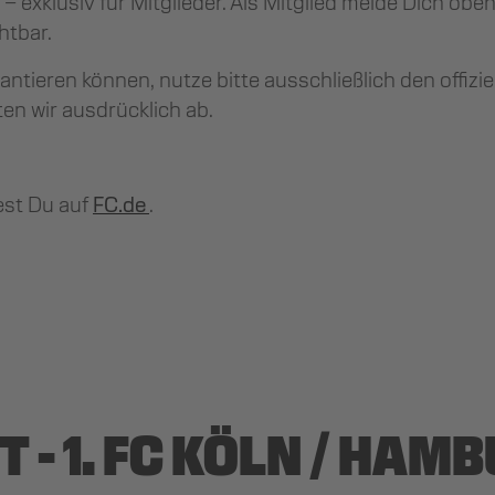
 – exklusiv für Mitglieder. Als Mitglied melde Dich obe
htbar.
arantieren können, nutze bitte ausschließlich den offiz
ten wir ausdrücklich ab.
est Du auf
FC.de
.
- 1. FC KÖLN / HAMBU