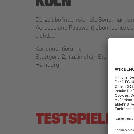
Derzeit befinden sich die Begegnungen 
Adresse und Passwort) oben rechts üb
sichtbar.
Kontingentierung:
Stuttgart: 2, maximal ein Stehplatz
Hamburg: 1
TESTSPIELE 20