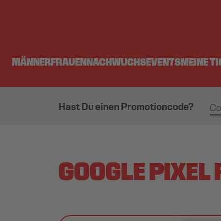
MÄNNER
FRAUEN
NACHWUCHS
EVENTS
MEINE T
Hast Du einen Promotioncode?
GOOGLE PIXEL