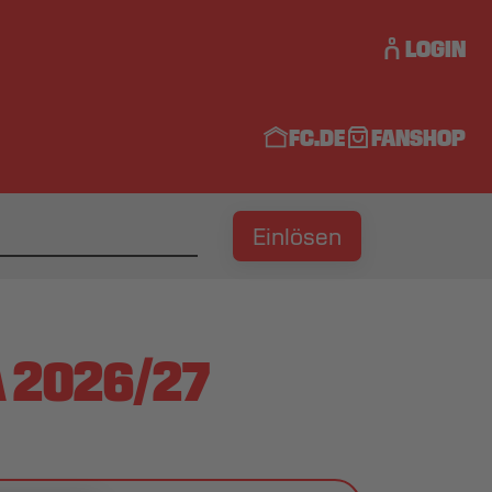
LOGIN
FC.DE
FANSHOP
Einlösen
 2026/27