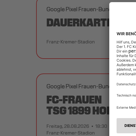
Google Pixel Frauen-Bundesliga 2
DAUERKARTE FC-F
Franz-Kremer-Stadion
Google Pixel Frauen-Bundesliga 2
FC-FRAUEN
TSG 1899 HOFFEN
Freitag, 28.08.2026
18:30
Franz-Kremer-Stadion