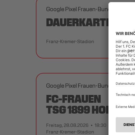
Google Pixel Frauen-Bundesliga 2
DAUERKARTE FC-F
Franz-Kremer-Stadion
Google Pixel Frauen-Bundesliga 2
FC-FRAUEN
TSG 1899 HOFFEN
Freitag, 28.08.2026
18:30
Franz-Kremer-Stadion