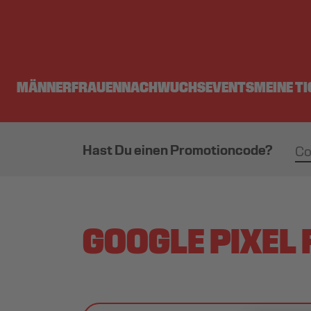
MÄNNER
FRAUEN
NACHWUCHS
EVENTS
MEINE T
Hast Du einen Promotioncode?
GOOGLE PIXEL