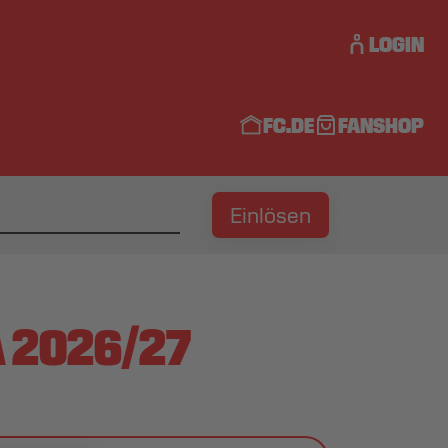
LOGIN
FC.DE
FANSHOP
Einlösen
 2026/27