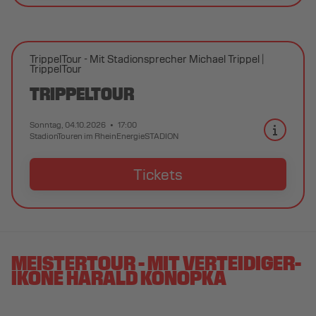
TrippelTour - Mit Stadionsprecher Michael Trippel
TrippelTour
TRIPPELTOUR
Sonntag, 04.10.2026
17:00
StadionTouren im RheinEnergieSTADION
Tickets
MEISTERTOUR - MIT VERTEIDIGER-
IKONE HARALD KONOPKA