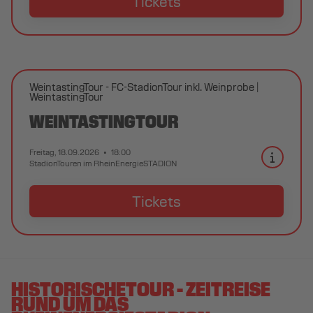
Tickets
WeintastingTour - FC-StadionTour inkl. Weinprobe
WeintastingTour
WEINTASTINGTOUR
Freitag, 18.09.2026
18:00
StadionTouren im RheinEnergieSTADION
Tickets
HISTORISCHETOUR - ZEITREISE
RUND UM DAS