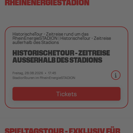
RHEINENERGIESTADION
HistorischeTour - Zeitreise rund um das
RheinEnergieSTADION
HistorischeTour - Zeitreise
außerhalb des Stadions
HISTORISCHETOUR - ZEITREISE
AUSSERHALB DES STADIONS
Freitag, 28.08.2026
17:45
StadionTouren im RheinEnergieSTADION
Tickets
SPIELTAGSTOUR - EXKLUSIV FÜR