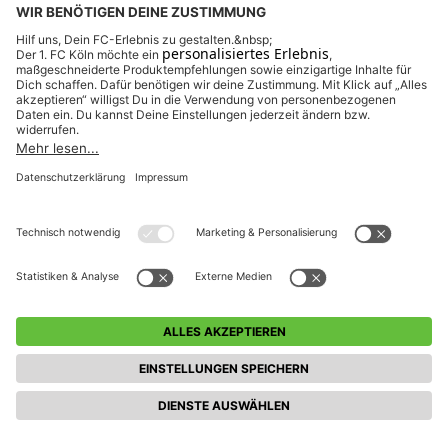
StadionTour - Die FC-StadionTour
StadionTour - Die FC-
StadionTour
STADIONTOUR - DIE FC-
STADIONTOUR
Mittwoch, 19.08.2026
11:00
StadionTouren im RheinEnergieSTADION
Tickets
StadionTour - Die FC-StadionTour
StadionTour - Die FC-
StadionTour