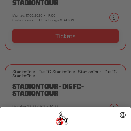
STADIONTOUR
Montag, 17.08.2026
17:00
StadionTouren im RheinEnergieSTADION
Tickets
StadionTour - Die FC-StadionTour
StadionTour - Die FC-
StadionTour
STADIONTOUR - DIE FC-
STADIONTOUR
Dienstag, 18.08.2026
17:00
StadionTouren im RheinEnergieSTADION
Tickets