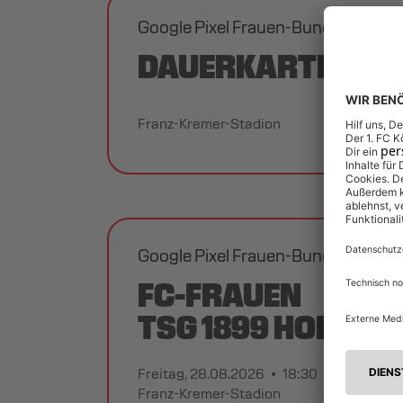
Google Pixel Frauen-Bundesliga 2
DAUERKARTE FC-F
Franz-Kremer-Stadion
Google Pixel Frauen-Bundesliga 2
FC-FRAUEN
TSG 1899 HOFFEN
Freitag, 28.08.2026
18:30
Franz-Kremer-Stadion