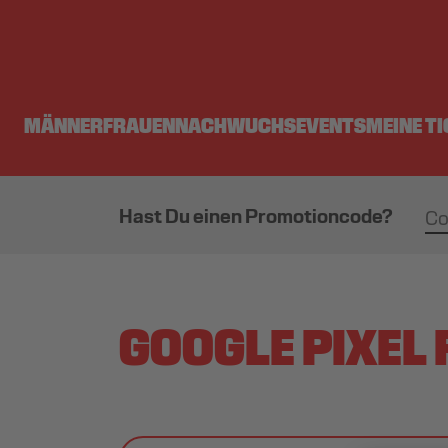
MÄNNER
FRAUEN
NACHWUCHS
EVENTS
MEINE T
Hast Du einen Promotioncode?
GOOGLE PIXEL