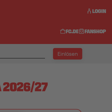
LOGIN
FC.DE
FANSHOP
Einlösen
 2026/27