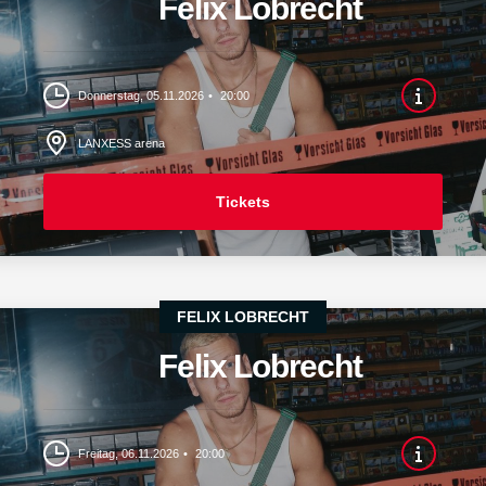
Felix Lobrecht
Donnerstag, 05.11.2026
20:00
LANXESS arena
Tickets
FELIX LOBRECHT
Felix Lobrecht
Freitag, 06.11.2026
20:00