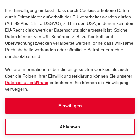
PAPA ROACH
Ihre Einwilligung umfasst, dass durch Cookies erhobene Daten
Papa Roach
durch Drittanbieter außerhalb der EU verarbeitet werden dürfen
(Art. 49 Abs. 1 lit. a DSGVO), z. B. in den USA, in denen kein dem
EU-Recht gleichwertiger Datenschutz sichergestellt ist. Solche
Daten können von US- Behörden z. B. zu Kontroll- und
Samstag, 21.11.2026
19:00
Überwachungszwecken verarbeitet werden, ohne dass wirksame
Rechtsbehelfe vorhanden oder sämtliche Betroffenenrechte
LANXESS arena
durchsetzbar sind.
Weitere Informationen über die eingesetzten Cookies als auch
Tickets
über die Folgen Ihrer Einwilligungserklärung können Sie unserer
Datenschutzerklärung
entnehmen. Sie können die Einwilligung
verweigern.
MILANO
Einwilligen
MILANO
Ablehnen