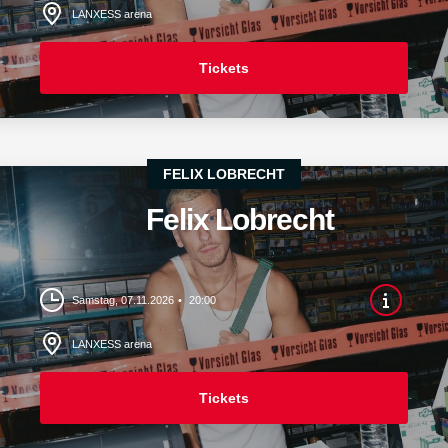
LANXESS arena
Tickets
FELIX LOBRECHT
Felix Lobrecht
Samstag, 07.11.2026
20:00
LANXESS arena
Tickets