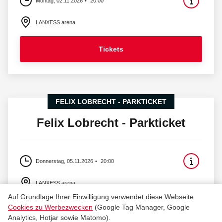
Montag, 02.11.2026
20:00
LANXESS arena
Tickets
FELIX LOBRECHT - PARKTICKET
Felix Lobrecht - Parkticket
Donnerstag, 05.11.2026
20:00
LANXESS arena
Auf Grundlage Ihrer Einwilligung verwendet diese Webseite
Cookies zu Werbezwecken
(Google Tag Manager, Google
Tickets
Analytics, Hotjar sowie Matomo).