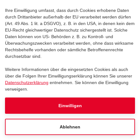
Ihre Einwilligung umfasst, dass durch Cookies erhobene Daten
durch Drittanbieter außerhalb der EU verarbeitet werden dürfen
(Art. 49 Abs. 1 lit. a DSGVO), z. B. in den USA, in denen kein dem
FELIX LOBRECHT - PARKTICKET
EU-Recht gleichwertiger Datenschutz sichergestellt ist. Solche
Daten können von US- Behörden z. B. zu Kontroll- und
Felix Lobrecht - Parkticket
Überwachungszwecken verarbeitet werden, ohne dass wirksame
Rechtsbehelfe vorhanden oder sämtliche Betroffenenrechte
durchsetzbar sind.
Freitag, 06.11.2026
20:00
Weitere Informationen über die eingesetzten Cookies als auch
über die Folgen Ihrer Einwilligungserklärung können Sie unserer
LANXESS arena
Datenschutzerklärung
entnehmen. Sie können die Einwilligung
verweigern.
Tickets
Einwilligen
FELIX LOBRECHT - PARKTICKET
Ablehnen
Felix Lobrecht - Parkticket