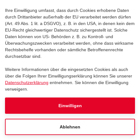
Ihre Einwilligung umfasst, dass durch Cookies erhobene Daten
durch Drittanbieter außerhalb der EU verarbeitet werden dürfen
(Art. 49 Abs. 1 lit. a DSGVO), z. B. in den USA, in denen kein dem
FELIX LOBRECHT - PARKTICKET
EU-Recht gleichwertiger Datenschutz sichergestellt ist. Solche
Daten können von US- Behörden z. B. zu Kontroll- und
Felix Lobrecht - Parkticket
Überwachungszwecken verarbeitet werden, ohne dass wirksame
Rechtsbehelfe vorhanden oder sämtliche Betroffenenrechte
durchsetzbar sind.
Freitag, 06.11.2026
20:00
Weitere Informationen über die eingesetzten Cookies als auch
über die Folgen Ihrer Einwilligungserklärung können Sie unserer
LANXESS arena
Datenschutzerklärung
entnehmen. Sie können die Einwilligung
verweigern.
Tickets
Einwilligen
FELIX LOBRECHT - PARKTICKET
Ablehnen
Felix Lobrecht - Parkticket