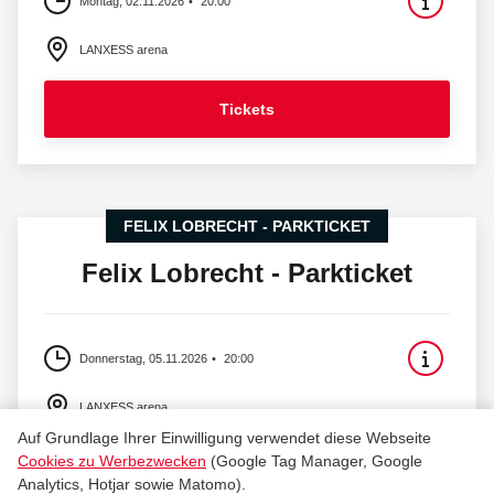
Montag, 02.11.2026
20:00
LANXESS arena
Tickets
FELIX LOBRECHT - PARKTICKET
Felix Lobrecht - Parkticket
Donnerstag, 05.11.2026
20:00
LANXESS arena
Auf Grundlage Ihrer Einwilligung verwendet diese Webseite
Cookies zu Werbezwecken
(Google Tag Manager, Google
Tickets
Analytics, Hotjar sowie Matomo).