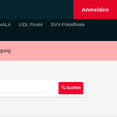
Anmelden
NAL4
LIDL Final4
DVV-Pokalfinale
ügung.
🔍 Suchen