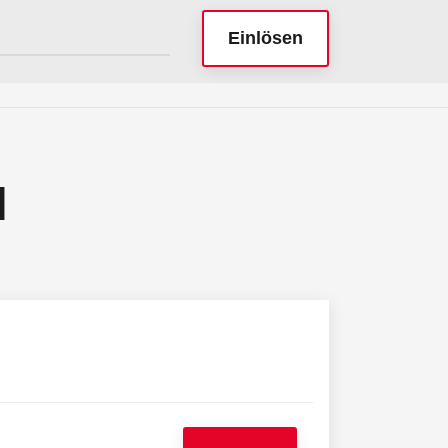
Einlösen
N