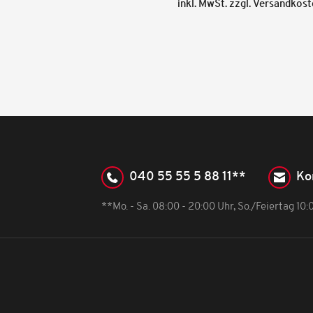
inkl. MwSt. zzgl. Versandkos
040 55 55 5 88 11**
Ko
**Mo. - Sa. 08:00 - 20:00 Uhr, So./Feiertag 10: