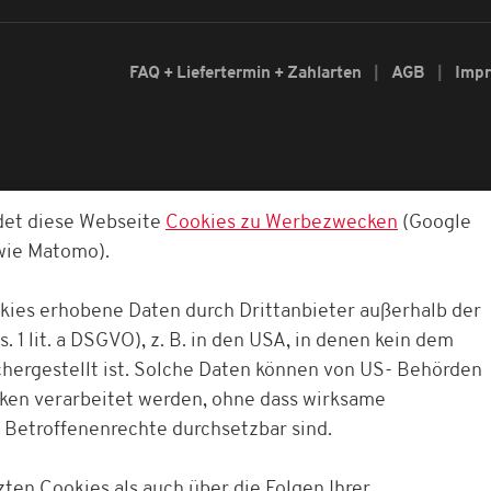
FAQ + Liefertermin + Zahlarten
AGB
Imp
det diese Webseite
Cookies zu Werbezwecken
(Google
owie Matomo).
okies erhobene Daten durch Drittanbieter außerhalb der
. 1 lit. a DSGVO), z. B. in den USA, in denen kein dem
ergestellt ist. Solche Daten können von US- Behörden
cken verarbeitet werden, ohne dass wirksame
 Betroffenenrechte durchsetzbar sind.
ten Cookies als auch über die Folgen Ihrer