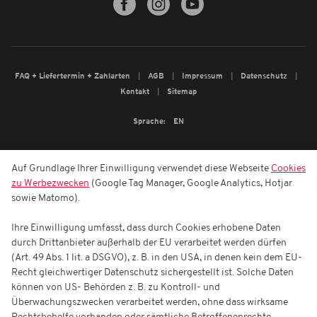
FAQ + Liefertermin + Zahlarten
AGB
Impressum
Datenschutz
Kontakt
Sitemap
Sprache:
EN
Auf Grundlage Ihrer Einwilligung verwendet diese Webseite
Cookies
zu Werbezwecken
(Google Tag Manager, Google Analytics, Hotjar
sowie Matomo).
Ihre Einwilligung umfasst, dass durch Cookies erhobene Daten
durch Drittanbieter außerhalb der EU verarbeitet werden dürfen
(Art. 49 Abs. 1 lit. a DSGVO), z. B. in den USA, in denen kein dem EU-
Recht gleichwertiger Datenschutz sichergestellt ist. Solche Daten
können von US- Behörden z. B. zu Kontroll- und
Überwachungszwecken verarbeitet werden, ohne dass wirksame