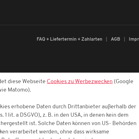
FAQ + Liefertermin + Zahlarten
AGB
Imp
det diese Webseite
Cookies zu Werbezwecken
(Google
owie Matomo).
okies erhobene Daten durch Drittanbieter außerhalb der
. 1 lit. a DSGVO), z. B. in den USA, in denen kein dem
ergestellt ist. Solche Daten können von US- Behörden
cken verarbeitet werden, ohne dass wirksame