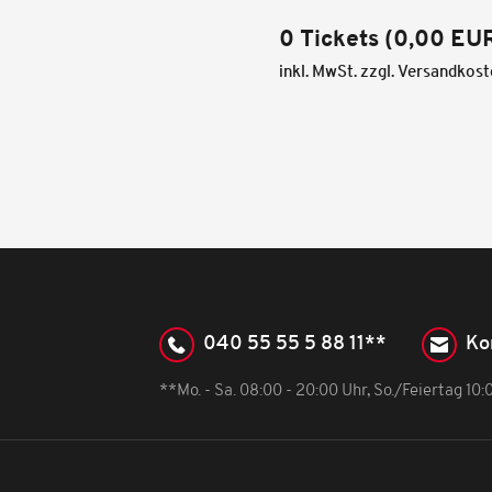
0 Tickets
(
0,00 EU
inkl. MwSt. zzgl. Versandkos
040 55 55 5 88 11**
Ko
**Mo. - Sa. 08:00 - 20:00 Uhr, So./Feiertag 10: