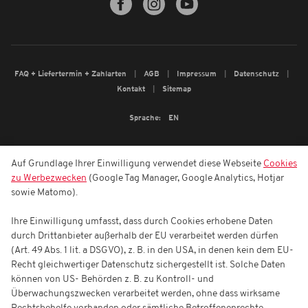
FAQ + Liefertermin + Zahlarten
AGB
Impressum
Datenschutz
Kontakt
Sitemap
Sprache:
EN
Auf Grundlage Ihrer Einwilligung verwendet diese Webseite
Cookies
zu Werbezwecken
(Google Tag Manager, Google Analytics, Hotjar
sowie Matomo).
Ihre Einwilligung umfasst, dass durch Cookies erhobene Daten
durch Drittanbieter außerhalb der EU verarbeitet werden dürfen
(Art. 49 Abs. 1 lit. a DSGVO), z. B. in den USA, in denen kein dem EU-
Recht gleichwertiger Datenschutz sichergestellt ist. Solche Daten
können von US- Behörden z. B. zu Kontroll- und
Überwachungszwecken verarbeitet werden, ohne dass wirksame