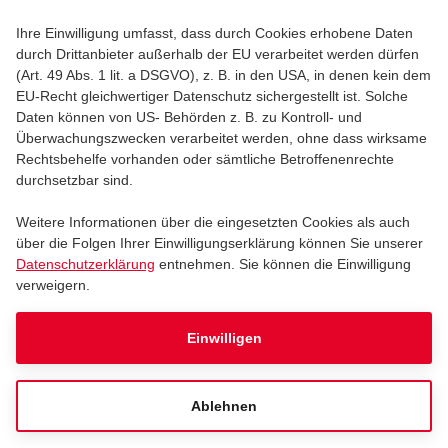
PAPA ROACH
Ihre Einwilligung umfasst, dass durch Cookies erhobene Daten
Papa Roach
durch Drittanbieter außerhalb der EU verarbeitet werden dürfen
(Art. 49 Abs. 1 lit. a DSGVO), z. B. in den USA, in denen kein dem
EU-Recht gleichwertiger Datenschutz sichergestellt ist. Solche
Daten können von US- Behörden z. B. zu Kontroll- und
Samstag, 21.11.2026
19:00
Überwachungszwecken verarbeitet werden, ohne dass wirksame
Rechtsbehelfe vorhanden oder sämtliche Betroffenenrechte
LANXESS arena
durchsetzbar sind.
Weitere Informationen über die eingesetzten Cookies als auch
Tickets
über die Folgen Ihrer Einwilligungserklärung können Sie unserer
Datenschutzerklärung
entnehmen. Sie können die Einwilligung
verweigern.
MILANO
Einwilligen
MILANO
Ablehnen