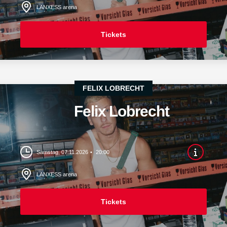
LANXESS arena
Tickets
FELIX LOBRECHT
Felix Lobrecht
Samstag, 07.11.2026
20:00
LANXESS arena
Tickets