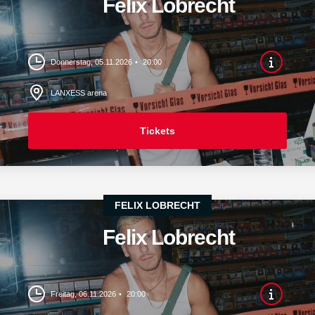
Felix Lobrecht
Donnerstag, 05.11.2026
20:00
LANXESS arena
Tickets
FELIX LOBRECHT
Felix Lobrecht
Freitag, 06.11.2026
20:00