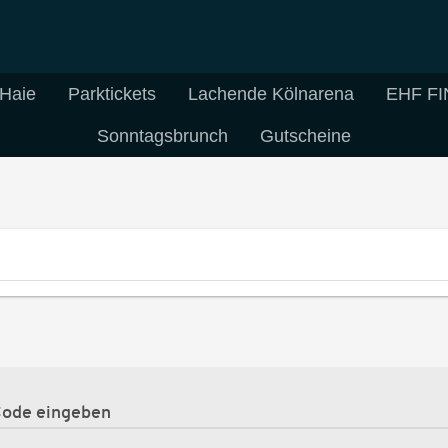
 Haie
Parktickets
Lachende Kölnarena
EHF FI
Sonntagsbrunch
Gutscheine