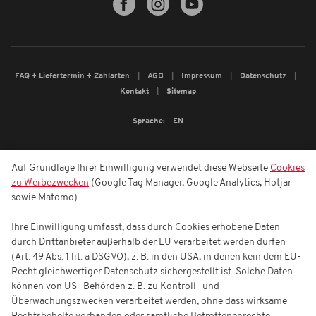
FAQ + Liefertermin + Zahlarten
AGB
Impressum
Datenschutz
Kontakt
Sitemap
Sprache:
EN
Auf Grundlage Ihrer Einwilligung verwendet diese Webseite
Cookies
zu Werbezwecken
(Google Tag Manager, Google Analytics, Hotjar
sowie Matomo).
Ihre Einwilligung umfasst, dass durch Cookies erhobene Daten
durch Drittanbieter außerhalb der EU verarbeitet werden dürfen
(Art. 49 Abs. 1 lit. a DSGVO), z. B. in den USA, in denen kein dem EU-
Recht gleichwertiger Datenschutz sichergestellt ist. Solche Daten
können von US- Behörden z. B. zu Kontroll- und
Überwachungszwecken verarbeitet werden, ohne dass wirksame