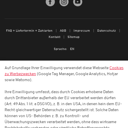
FAQ + Liefertermin + Zahlarten
AGB
Impressum
Datenschutz
Kontakt
Sitemap
Sprache:
EN
Auf Grundlage Ihrer Einwilligung verwendet diese Webseite
Cookies
zu Werbezwecken
(Google Tag Manager, Google Analytics, Hotjar
sowie Matomo).
Ihre Einwilligung umfasst, dass durch Cookies erhobene Daten
durch Drittanbieter außerhalb der EU verarbeitet werden dürfen
(Art. 49 Abs. 1 lit. a DSGVO), z. B. in den USA, in denen kein dem EU-
Recht gleichwertiger Datenschutz sichergestellt ist. Solche Daten
können von US- Behörden z. B. zu Kontroll- und
Überwachungszwecken verarbeitet werden, ohne dass wirksame