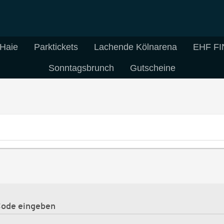
 Haie
Parktickets
Lachende Kölnarena
EHF FI
Sonntagsbrunch
Gutscheine