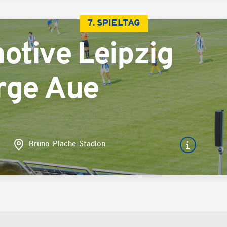
7. SPIELTAG
otive Leipzig
rge Aue
Bruno-Plache-Stadion