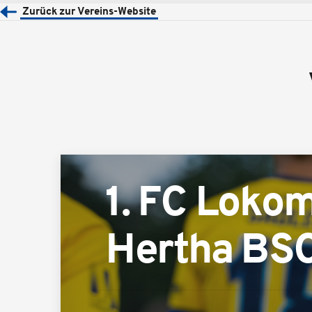
Zurück zur Vereins-Website
1. FC Lokom
Hertha BSC