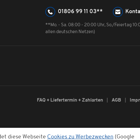
01806 99 11 03**
Konta
**Mo. - Sa. 08:00 - 20:00 Uhr, So./Feiertag 10
allen deutschen Netzen)
FAQ + Liefertermin + Zahlarten
AGB
Imp
det diese Webseite
Cookies zu Werbezwecken
(Google