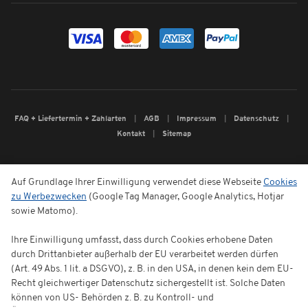
FAQ + Liefertermin + Zahlarten
AGB
Impressum
Datenschutz
Kontakt
Sitemap
Auf Grundlage Ihrer Einwilligung verwendet diese Webseite
Cookies
zu Werbezwecken
(Google Tag Manager, Google Analytics, Hotjar
sowie Matomo).
Ihre Einwilligung umfasst, dass durch Cookies erhobene Daten
durch Drittanbieter außerhalb der EU verarbeitet werden dürfen
(Art. 49 Abs. 1 lit. a DSGVO), z. B. in den USA, in denen kein dem EU-
Recht gleichwertiger Datenschutz sichergestellt ist. Solche Daten
können von US- Behörden z. B. zu Kontroll- und