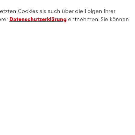
etzten Cookies als auch über die Folgen Ihrer
HEIMSPIELE
erer
Datenschutzerklärung
entnehmen. Sie können
06131 37 550 0 **
Konta
**Mo., Di., Mi. und Fr.: 09:00 bis 18:00 Uhr
Do.: 09:00 bis 20:00 Uhr