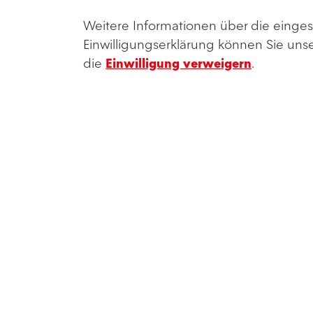
Weitere Informationen über die einges
ZU DEN SPIELEN
Einwilligungserklärung können Sie uns
die
Einwilligung verweigern
.
Bestell-Hotline
Unser Fanservice hilft Dir gerne.