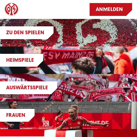
ANMELDEN
ZU DEN SPIELEN
HEIMSPIELE
AUSWÄRTSSPIELE
FRAUEN