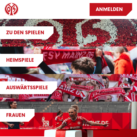
ANMELDEN
ZU DEN SPIELEN
HEIMSPIELE
AUSWÄRTSSPIELE
FRAUEN