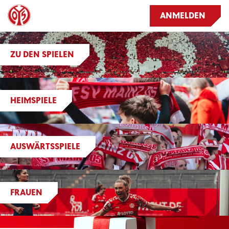
ANMELDEN
ZU DEN SPIELEN
HEIMSPIELE
AUSWÄRTSSPIELE
FRAUEN