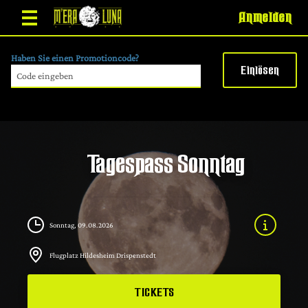
Anmelden
Haben Sie einen Promotioncode?
Einlösen
Tagespass Sonntag
Sonntag, 09.08.2026
Flugplatz Hildesheim Drispenstedt
TICKETS